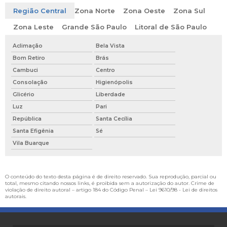
Região Central
Zona Norte
Zona Oeste
Zona Sul
Zona Leste
Grande São Paulo
Litoral de São Paulo
Aclimação
Bela Vista
Bom Retiro
Brás
Cambuci
Centro
Consolação
Higienópolis
Glicério
Liberdade
Luz
Pari
República
Santa Cecília
Santa Efigênia
Sé
Vila Buarque
O conteúdo do texto desta página é de direito reservado. Sua reprodução, parcial ou
total, mesmo citando nossos links, é proibida sem a autorização do autor. Crime de
violação de direito autoral – artigo 184 do Código Penal –
Lei 9610/98 - Lei de direitos
autorais
.