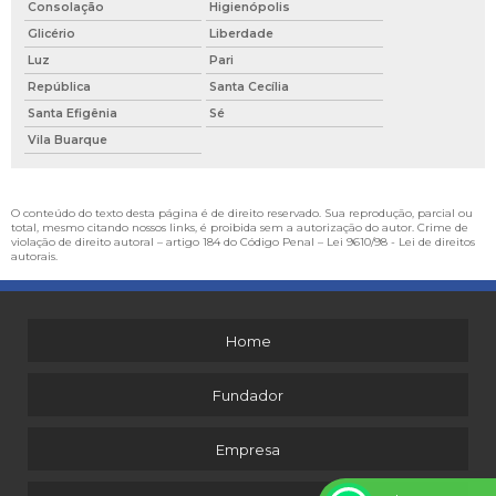
Consolação
Higienópolis
Glicério
Liberdade
Luz
Pari
República
Santa Cecília
Santa Efigênia
Sé
Vila Buarque
O conteúdo do texto desta página é de direito reservado. Sua reprodução, parcial ou
total, mesmo citando nossos links, é proibida sem a autorização do autor. Crime de
violação de direito autoral – artigo 184 do Código Penal –
Lei 9610/98 - Lei de direitos
autorais
.
Home
Fundador
Empresa