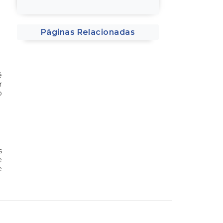
Páginas Relacionadas
é
r
o
s
e
e