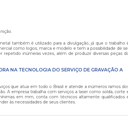
nição.
metal
também é utilizado para a divulgação, já que o trabalho 
ercial como logos, marca e modelo e tem a possibilidade de se
er repetido inúmeras vezes, além de produzir diversas peças d
ORA NA TECNOLOGIA DO SERVIÇO DE GRAVAÇÃO A
rviços que atua em todo o Brasil e atende a inúmeros ramos do
ão. A empresa trabalha com serviços a laser como solda, corte 
 mínimas em mm, conta com técnicos altamente qualificados 
nder às necessidades de seus clientes.