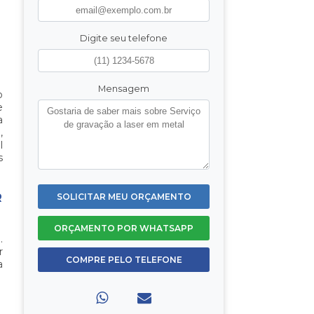
Digite seu telefone
Mensagem
o
e
a
,
l
s
R
SOLICITAR MEU ORÇAMENTO
ORÇAMENTO POR WHATSAPP
.
r
COMPRE PELO TELEFONE
a