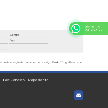
chamar no
WhatsApp
Centro
Pari
rime de violação de direito autoral – artigo 184 do Código Penal –
Lei
Fale Conosco
Mapa do site