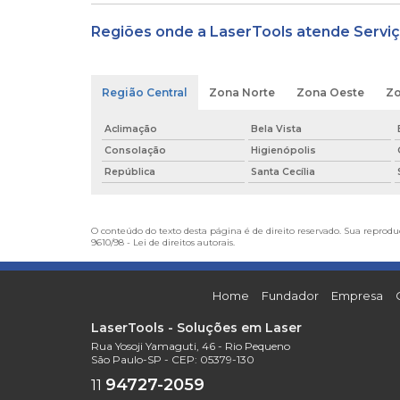
Regiões onde a LaserTools atende Serviç
Região Central
Zona Norte
Zona Oeste
Zo
Aclimação
Bela Vista
Consolação
Higienópolis
República
Santa Cecília
O conteúdo do texto desta página é de direito reservado. Sua reproduç
9610/98 - Lei de direitos autorais
.
Home
Fundador
Empresa
LaserTools - Soluções em Laser
Rua Yosoji Yamaguti, 46 - Rio Pequeno
São Paulo-SP - CEP: 05379-130
94727-2059
11