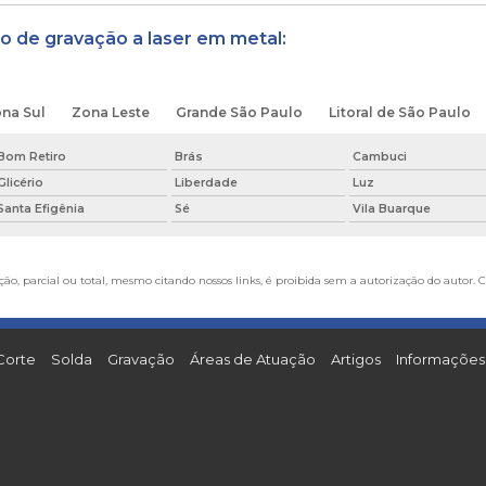
o de gravação a laser em metal:
na Sul
Zona Leste
Grande São Paulo
Litoral de São Paulo
Bom Retiro
Brás
Cambuci
Glicério
Liberdade
Luz
Santa Efigênia
Sé
Vila Buarque
ão, parcial ou total, mesmo citando nossos links, é proibida sem a autorização do autor. C
Corte
Solda
Gravação
Áreas de Atuação
Artigos
Informações