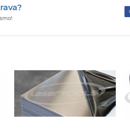
rava?
esmo!