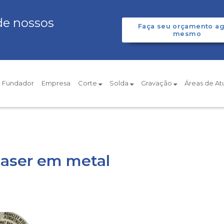
de nossos
Faça seu orçamento ag
mesmo
Fundador
Empresa
Corte
Solda
Gravação
Áreas de A
laser em metal