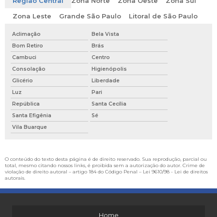
Região Central
Zona Norte
Zona Oeste
Zona Sul
Zona Leste
Grande São Paulo
Litoral de São Paulo
Aclimação
Bela Vista
Bom Retiro
Brás
Cambuci
Centro
Consolação
Higienópolis
Glicério
Liberdade
Luz
Pari
República
Santa Cecília
Santa Efigênia
Sé
Vila Buarque
O conteúdo do texto desta página é de direito reservado. Sua reprodução, parcial ou
total, mesmo citando nossos links, é proibida sem a autorização do autor. Crime de
violação de direito autoral – artigo 184 do Código Penal –
Lei 9610/98 - Lei de direitos
autorais
.
Home