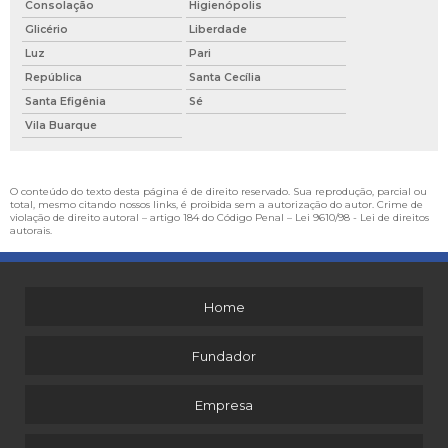
Consolação
Higienópolis
Glicério
Liberdade
Luz
Pari
República
Santa Cecília
Santa Efigênia
Sé
Vila Buarque
O conteúdo do texto desta página é de direito reservado. Sua reprodução, parcial ou
total, mesmo citando nossos links, é proibida sem a autorização do autor. Crime de
violação de direito autoral – artigo 184 do Código Penal –
Lei 9610/98 - Lei de direitos
autorais
.
Home
Fundador
Empresa