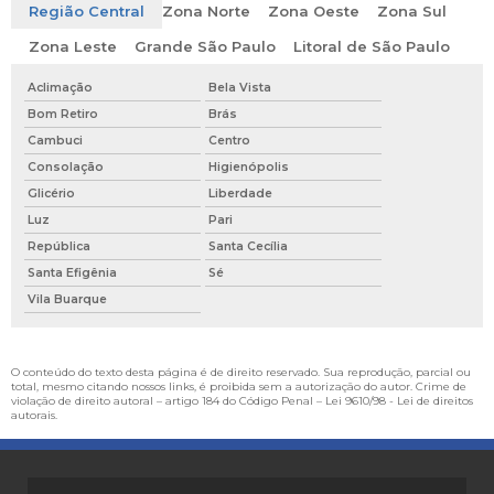
Região Central
Zona Norte
Zona Oeste
Zona Sul
Zona Leste
Grande São Paulo
Litoral de São Paulo
Aclimação
Bela Vista
Bom Retiro
Brás
Cambuci
Centro
Consolação
Higienópolis
Glicério
Liberdade
Luz
Pari
República
Santa Cecília
Santa Efigênia
Sé
Vila Buarque
O conteúdo do texto desta página é de direito reservado. Sua reprodução, parcial ou
total, mesmo citando nossos links, é proibida sem a autorização do autor. Crime de
violação de direito autoral – artigo 184 do Código Penal –
Lei 9610/98 - Lei de direitos
autorais
.